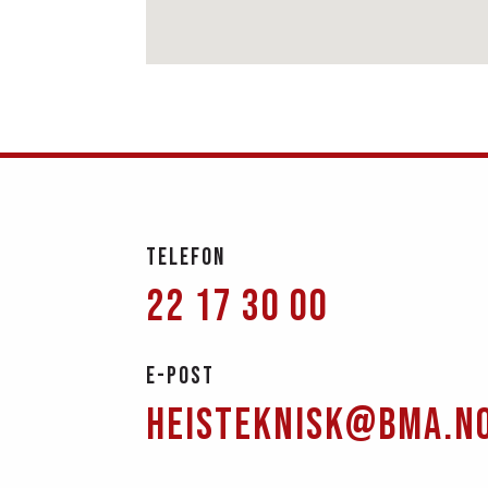
Telefon
22 17 30 00
E-post
heisteknisk@bma.n