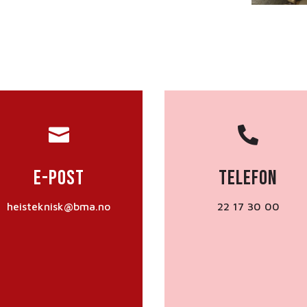


E-post
Telefon
heisteknisk@bma.no
22 17 30 00